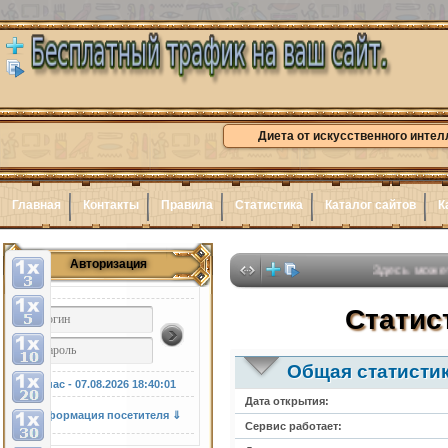
Диета от искусственного интел
Главная
Контакты
Правила
Статистика
Каталог сайтов
К
Авторизация
Здесь может быть Ва
Статист
Общая статисти
У нас - 07.08.2026
18:40:02
Дата открытия:
Информация посетителя ⇓
Сервис работает: