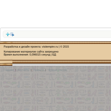
Разработка и дизайн проекта:
visitempire.ru
| © 2015
Копирование материалов сайта запрещено
Время выполнения: 0,096015 секунд | БД:
Главная
|
Контакты
|
Правила
|
Чёрный список