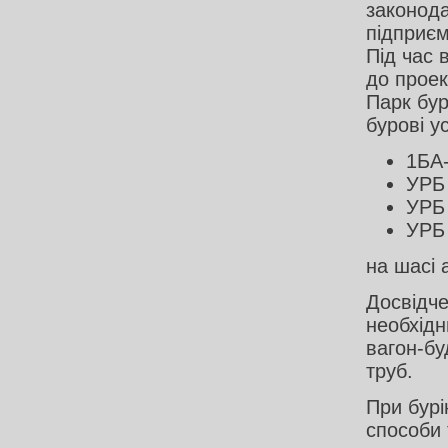
законода
підприєм
Під час 
до проек
Парк бур
бурові у
1БА
УРБ
УРБ 
УРБ
на шасі
Досвідче
необхідн
вагон-бу
труб.
При бурі
способи 