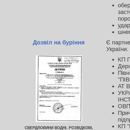
обер
заст
поро
удар
шнек
Дозвіл на буріння
Є партне
України.
КП П
Держ
Півн
"ПІ
АТ 
УКР
ІНС
ОВП
Прич
підп
КП "
СВЕРДЛОВИНИ ВОДНІ, РОЗВІДКОВІ,