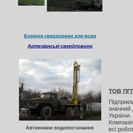
Буріння свердловин для води
Артезіанські свердловини
ТОВ ПГ
Підприєм
значний 
України
Компанія
Автономне водопостачання
всі робо