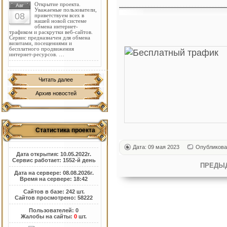
Открытие проекта.
Авг
Уважаемые пользователи,
08
приветствуем всех в
нашей новой системе
обмена интернет-
трафиком и раскрутки веб-сайтов.
Сервис предназначен для обмена
визитами, посещениями и
бесплатного продвижения
интернет-ресурсов. …
Читать далее
Архив новостей
Статистика проекта
Дата: 09 мая 2023
Опубликова
Дата открытия: 10.05.2022г.
Сервис работает: 1552-й день
ПРЕДЫ
Дата на сервере: 08.08.2026г.
Время на сервере: 18:42
Сайтов в базе: 242 шт.
Сайтов просмотрено: 58222
Пользователей: 0
Жалобы на сайты:
0
шт.