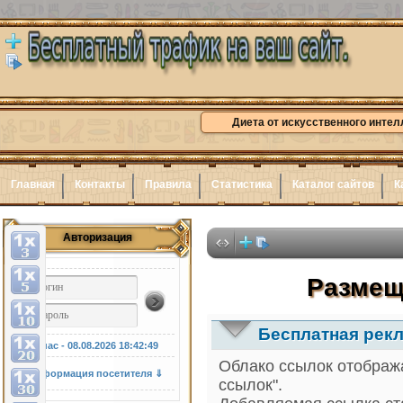
Диета от искусственного интел
Главная
Контакты
Правила
Статистика
Каталог сайтов
К
Авторизация
Здесь
Размещ
Бесплатная рекл
У нас - 08.08.2026
18:42:50
Облако ссылок отобража
Информация посетителя ⇓
ссылок".