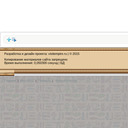
Разработка и дизайн проекта:
visitempire.ru
| © 2015
Копирование материалов сайта запрещено
Время выполнения: 0,050300 секунд | БД:
Главная
|
Контакты
|
Правила
|
Чёрный список