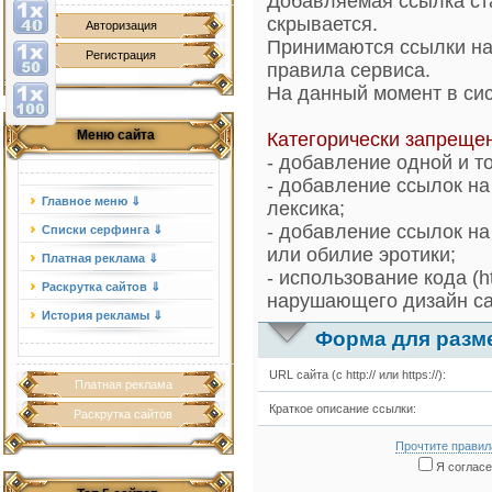
Добавляемая ссылка ст
скрывается.
Авторизация
Принимаются ссылки на
Регистрация
правила сервиса.
На данный момент в си
Меню сайта
Категорически запреще
- добавление одной и т
- добавление ссылок на
Главное меню ⇓
лексика;
- добавление ссылок на
Списки серфинга ⇓
или обилие эротики;
Платная реклама ⇓
- использование кода (h
Раскрутка сайтов ⇓
нарушающего дизайн са
История рекламы ⇓
Форма для разм
URL сайта (с http:// или https://):
Платная реклама
Краткое описание ссылки:
Раскрутка сайтов
Прочтите правил
Я согласе