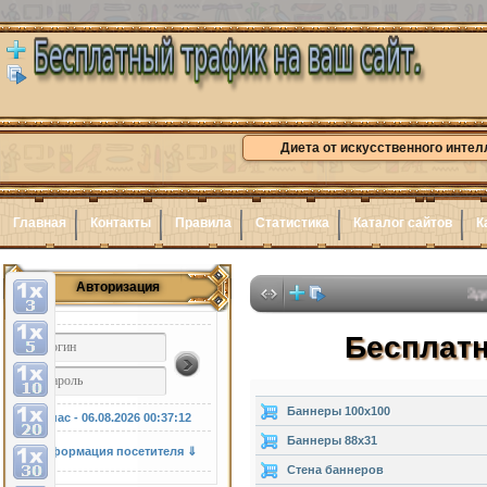
Диета от искусственного интел
Главная
Контакты
Правила
Статистика
Каталог сайтов
К
Авторизация
Здесь может
Бесплатн
Баннеры 100x100
У нас - 06.08.2026
00:37:13
Баннеры 88x31
Информация посетителя ⇓
Стена баннеров